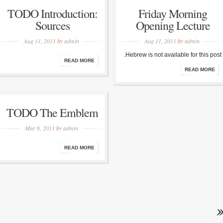
TODO Introduction:
Friday Morning
Sources
Opening Lecture
Aug 11, 2011
by
admin
Aug 11, 2011
by
admin
Hebrew is not available for this post.
READ MORE
READ MORE
TODO The Emblem
Mar 6, 2011
by
admin
READ MORE