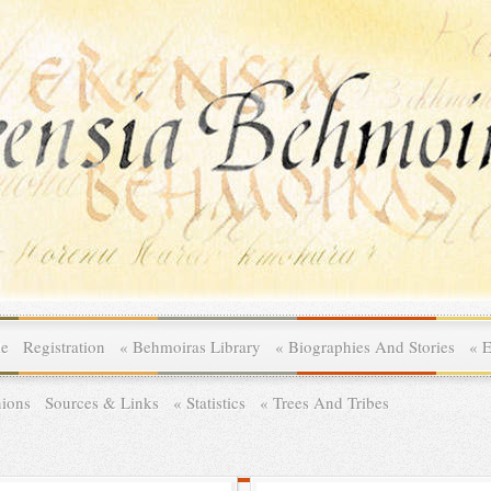
le
Registration
»
Behmoiras Library
»
Biographies And Stories
»
E
ions
Sources & Links
»
Statistics
»
Trees And Tribes